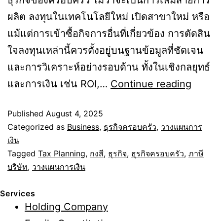
ธุรกิจของครอบครัว ไม่ว่าจะเป็นการเพิ่มสายการ
ผลิต ลงทุนในเทคโนโลยีใหม่ เปิดสาขาใหม่ หรือ
แม้แต่การเข้าซื้อกิจการอื่นที่เกี่ยวข้อง การตัดสิน
ใจลงทุนเหล่านี้ควรตั้งอยู่บนฐานข้อมูลที่ชัดเจน
และการวิเคราะห์อย่างรอบด้าน ทั้งในเชิงกลยุทธ์
การ
และการเงิน เช่น ROI,…
Continue reading
บริหาร
Published
August 4, 2025
เงิน
Categorized as
Business
,
ธุรกิจครอบครัว
,
วางแผนการ
กงสี
เงิน
การ
Tagged
Tax Planning
,
กงสี
,
ธุรกิจ
,
ธุรกิจครอบครัว
,
ภาษี
จัดสรร
บริษัท
,
วางแผนการเงิน
เพื่อ
Services
การ
Holding Company
ลงทุน