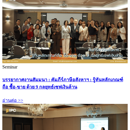
Seminar
บรรยากาศงานสัมมนา : คัมภีร์ภาษีอสังหาฯ : รู้ทันหลักเกณฑ์
ถือ ซื้อ-ขาย ด้วย 9 กลยุทธ์เซฟเงินล้าน
อ่านต่อ >>