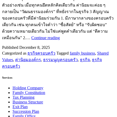
ตัวอย่างเช่น เมื่อทุกคนยึดหลักคิดเดียวกัน ค่านิยมจะค่อย ๆ
กลายเป็น “วัฒนธรรมองค์กร” ที่หยั่งรากในธุรกิจ 3 สัญญาณ
ของครอบครัวที่มีค่านิยมร่วมกัน 1. มีภาษากลางของครอบครัว
เดียวกัน เช่น ทุกคนเข้าใจคำว่า “ซื่อสัตย์” หรือ “รับผิดชอบ”
ด้วยความหมายเดียวกัน ไม่ใช่แค่พูดคำเดียวกัน แต่ “ตีความ
ธุรกิจ
เหมือนกัน” 2.…
Continue reading
ครอบครัว
Published
December 8, 2025
ที่
Categorized as
ธุรกิจครอบครัว
Tagged
family business
,
Shared
ยั่งยืน
Values
,
ค่านิยมองค์กร
,
ธรรมนูญครอบครัว
,
ธุรกิจ
,
ธุรกิจ
ไม่
ครอบครัว
ได้
เกิด
Services
จาก
Holding Company
กำไร
Family Constitution
แต่
Tax Planning
Business Structure
เกิด
Exit Plan
จาก
Succession Plan
ค่า
Family Office