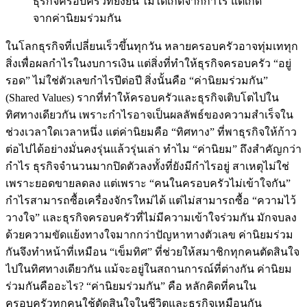
ธุรกิจครอบครัวที่ยั่งยืน ไม่ได้เกิดจากกำไร แต่เกิด
จากค่านิยมร่วมกัน
ในโลกธุรกิจที่เปลี่ยนเร็วขึ้นทุกวัน หลายครอบครัวอาจทุ่มเททุก
สิ่งเพื่อผลกำไรในงบการเงิน แต่สิ่งที่ทำให้ธุรกิจครอบครัว “อยู่
รอด” ไม่ใช่ตัวเลขกำไรปีต่อปี สิ่งนั้นคือ “ค่านิยมร่วมกัน”
(Shared Values) รากที่ทำให้ครอบครัวและธุรกิจเติบโตไปใน
ทิศทางเดียวกัน เพราะกำไรอาจเป็นผลลัพธ์ของความสำเร็จใน
ช่วงเวลาใดเวลาหนึ่ง แต่ค่านิยมคือ “ทิศทาง” ที่พาธุรกิจให้ก้าว
ต่อไปได้อย่างมั่นคงรุ่นแล้วรุ่นเล่า ทำไม “ค่านิยม” ถึงสำคัญกว่า
กำไร ธุรกิจจำนวนมากปิดตัวลงทั้งที่ยังมีกำไรอยู่ สาเหตุไม่ใช่
เพราะยอดขายลดลง แต่เพราะ “คนในครอบครัวไม่เข้าใจกัน”
กำไรสามารถซื้อเครื่องจักรใหม่ได้ แต่ไม่สามารถซื้อ “ความไว้
วางใจ” และธุรกิจครอบครัวที่ไม่มีความเข้าใจร่วมกัน มักจบลง
ด้วยความขัดแย้งทางใจมากกว่าปัญหาทางตัวเลข ค่านิยมร่วม
กันจึงทำหน้าที่เหมือน “เข็มทิศ” ที่ช่วยให้สมาชิกทุกคนตัดสินใจ
ไปในทิศทางเดียวกัน แม้จะอยู่ในสถานการณ์ที่ต่างกัน ค่านิยม
ร่วมกันคืออะไร? “ค่านิยมร่วมกัน” คือ หลักคิดที่คนใน
ครอบครัวทุกคนใช้ตัดสินใจในชีวิตและธุรกิจเหมือนกัน