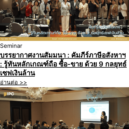
Seminar
บรรยากาศงานสัมมนา : คัมภีร์ภาษีอสังหาฯ
: รู้ทันหลักเกณฑ์ถือ ซื้อ-ขาย ด้วย 9 กลยุทธ์
เซฟเงินล้าน
อ่านต่อ >>