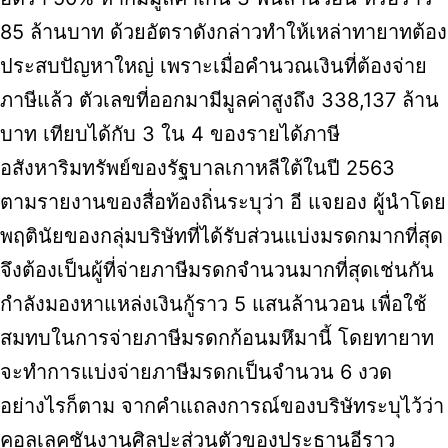
85 ล้านบาท ด้วยอัตราดังกล่าวทำให้เหล่าทายาทต้อง
ประสบปัญหาใหญ่ เพราะเมื่อคำนวณเงินที่ต้องจ่าย
ภาษีแล้ว ตัวเลขที่ออกมามีมูลค่าสูงถึง 338,137 ล้าน
บาท เทียบได้กับ 3 ใน 4 ของรายได้ภาษี
อสังหาริมทรัพย์ของรัฐบาลเกาหลีใต้ในปี 2563
ตามรายงานของสื่อท้องถิ่นระบุว่า อี แจยอง ผู้นำโดย
พฤตินัยของกลุ่มบริษัทที่ได้รับส่วนแบ่งมรดกมากที่สุด
จึงต้องเป็นผู้ที่จ่ายภาษีมรดกจำนวนมากที่สุดเช่นกัน
กำลังมองหาแหล่งเงินกู้ราว 5 แสนล้านวอน เพื่อใช้
สมทบในการจ่ายภาษีมรดกก้อนมหึมานี้ โดยทายาท
จะทำการแบ่งจ่ายภาษีมรดกเป็นจำนวน 6 งวด
อย่างไรก็ตาม จากคำแถลงการณ์ของบริษัทระบุไว้ว่า
คอลเลคชันงานศิลปะส่วนตัวของประธานอีราว