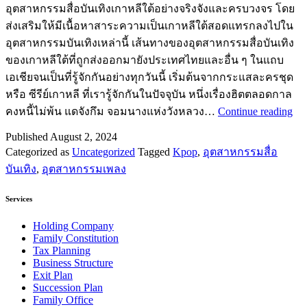
อุตสาหกรรมสื่อบันเทิงเกาหลีใต้อย่างจริงจังและครบวงจร โดย
ส่งเสริมให้มีเนื้อหาสาระความเป็นเกาหลีใต้สอดแทรกลงไปใน
อุตสาหกรรมบันเทิงเหล่านี้ เส้นทางของอุตสาหกรรมสื่อบันเทิง
ของเกาหลีใต้ที่ถูกส่งออกมายังประเทศไทยและอื่น ๆ ในแถบ
เอเชียจนเป็นที่รู้จักกันอย่างทุกวันนี้ เริ่มต้นจากกระแสละครชุด
หรือ ซีรีย์เกาหลี ที่เรารู้จักกันในปัจจุบัน หนึ่งเรื่องฮิตตลอดกาล
H
คงหนี้ไม่พ้น แดจังกึม จอมนางแห่งวังหลวง…
Continue reading
Cor
อา
Published
August 2, 2024
Categorized as
Uncategorized
Tagged
Kpop
,
อุตสาหกรรมสื่อ
ธุร
บันเทิง
,
อุตสาหกรรมเพลง
ใน
อุ
Services
สื่อ
บัน
Holding Company
Family Constitution
ขอ
Tax Planning
เกา
Business Structure
Exit Plan
Succession Plan
Family Office